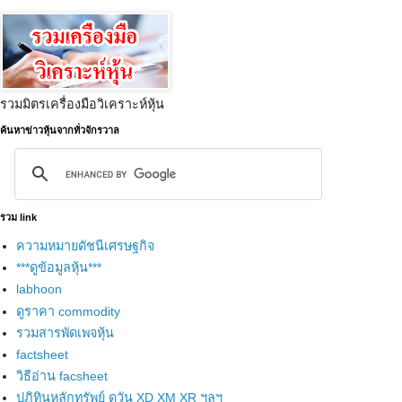
รวมมิตรเครื่องมือวิเคราะห์หุ้น
ค้นหาข่าวหุ้นจากทั่วจักรวาล
รวม link
ความหมายดัชนีเศรษฐกิจ
***ดูข้อมูลหุ้น***
labhoon
ดูราคา commodity
รวมสารพัดเพจหุ้น
factsheet
วิธีอ่าน facsheet
ปฏิทินหลักทรัพย์ ดูวัน XD XM XR ฯลฯ