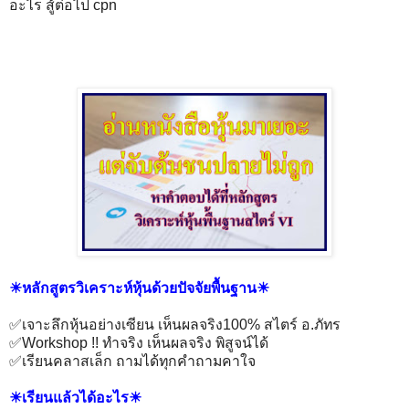
อะไร สู้ต่อไป cpn
☀หลักสูตรวิเคราะห์หุ้นด้วยปัจจัยพื้นฐาน☀
✅เจาะลึกหุ้นอย่างเซียน เห็นผลจริง100% สไตร์ อ.ภัทร
✅Workshop !! ทำจริง เห็นผลจริง พิสูจน์ได้
✅เรียนคลาสเล็ก ถามได้ทุกคำถามคาใจ
☀เรียนแล้วได้อะไร☀