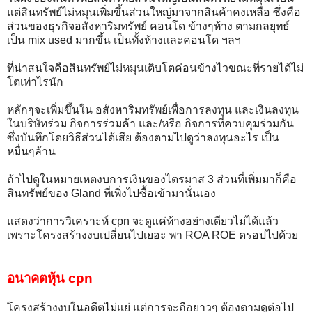
แต่สินทรัพย์ไม่หมุนเพิ่มขึ้นส่วนใหญ่มาจากสินค้าคงเหลือ ซึ่งคือ
ส่วนของธุรกิจอสังหาริมทรัพย์ คอนโด ข้างๆห้าง ตามกลยุทธ์
เป็น mix used มากขึ้น เป็นทั้งห้างและคอนโด ฯลฯ
ที่น่าสนใจคือสินทรัพย์ไม่หมุนเติบโตค่อนข้างไวขณะที่รายได้ไม่
โตเท่าไรนัก
หลักๆจะเพิ่มขึ้นใน อสังหาริมทรัพย์เพื่อการลงทุน และเงินลงทุน
ในบริษัทร่วม กิจการร่วมค้า และ/หรือ กิจการที่ควบคุมร่วมกัน
ซึ่งบันทึกโดยวิธีส่วนได้เสีย ต้องตามไปดูว่าลงทุนอะไร เป็น
หมื่นๆล้าน
ถ้าไปดูในหมายเหตงบการเงินของไตรมาส 3 ส่วนที่เพิ่มมาก็คือ
สินทรัพย์ของ Gland ที่เพิ่งไปซื้อเข้ามานั่นเอง
แสดงว่าการวิเคราะห์ cpn จะดูแค่ห้างอย่างเดียวไม่ได้แล้ว
เพราะโครงสร้างงบเปลี่ยนไปเยอะ พา ROA ROE ดรอปไปด้วย
อนาคตหุ้น cpn
โครงสร้างงบในอดีตไม่แย่ แต่การจะถือยาวๆ ต้องตามดูต่อไป