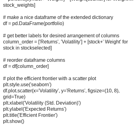
stock_weights]
# make a nice dataframe of the extended dictionary
df = pd.DataFrame(portfolio)
# get better labels for desired arrangement of columns
column_order = ['Returns', 'Volatility'] + [stock+' Weight' for
stock in stockselected]
# reorder dataframe columns
df = df[column_order]
# plot the efficient frontier with a scatter plot
plt.style.use('seaborn')
df.plot.scatter(x='Volatility', y='Returns', figsize=(10, 8),
grid=True)
plt.xlabel('Volatility (Std. Deviation)')
plt.ylabel('Expected Returns')
plt.title('Efficient Frontier')
plt.show()