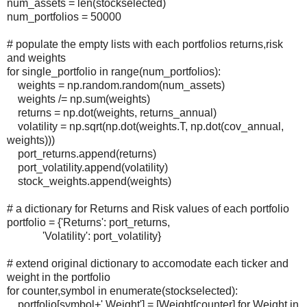
num_assets = len(stockselected)
num_portfolios = 50000
# populate the empty lists with each portfolios returns,risk
and weights
for single_portfolio in range(num_portfolios):
weights = np.random.random(num_assets)
weights /= np.sum(weights)
returns = np.dot(weights, returns_annual)
volatility = np.sqrt(np.dot(weights.T, np.dot(cov_annual,
weights)))
port_returns.append(returns)
port_volatility.append(volatility)
stock_weights.append(weights)
# a dictionary for Returns and Risk values of each portfolio
portfolio = {'Returns': port_returns,
'Volatility': port_volatility}
# extend original dictionary to accomodate each ticker and
weight in the portfolio
for counter,symbol in enumerate(stockselected):
portfolio[symbol+' Weight'] = [Weight[counter] for Weight in