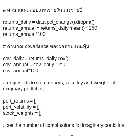
# คำนวณผลตอบแทนรายวันและรายปี
returns_daily = data.pct_change().dropna()
returns_annual = returns_daily.mean() * 250
returns_annual*100
# คำนวณ covariance ของผลตอบแทนหุ้น
cov_daily = returns_daily.cov()
cov_annual = cov_daily * 250
cov_annual*100
# empty lists to store returns, volatility and weights of
imiginary portfolios
port_returns = []
port_volatility = []
stock_weights = []
# set the number of combinations for imaginary portfolios