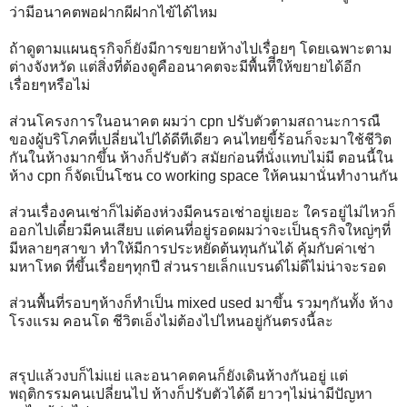
ว่ามีอนาคตพอฝากผีฝากไข้ได้ไหม
ถ้าดูตามแผนธุรกิจก็ยังมีการขยายห้างไปเรื่อยๆ โดยเฉพาะตาม
ต่างจังหวัด แต่สิ่งที่ต้องดูคืออนาคตจะมีพื้นทีี่ให้ขยายได้อีก
เรื่อยๆหรือไม่
ส่วนโครงการในอนาคต ผมว่า cpn ปรับตัวตามสถานะการณื
ของผู้บริโภคที่เปลี่ยนไปได้ดีทีเดียว คนไทยขี้ร้อนก็จะมาใช้ชีวิต
กันในห้างมากขึ้น ห้างก็ปรับตัว สมัยก่อนที่นั่งแทบไม่มี ตอนนี้ใน
ห้าง cpn ก็จัดเป็นโซน co working space ให้คนมานั่นทำงานกัน
ส่วนเรื่องคนเช่าก็ไม่ต้องห่วงมีคนรอเช่าอยู่เยอะ ใครอยู่ไม่ไหวก็
ออกไปเดี๋ยวมีคนเสียบ แต่คนที่อยู่รอดผมว่าจะเป็นธุรกิจใหญ่ๆที่
มีหลายๆสาขา ทำให้มีการประหยัดต้นทุนกันได้ คุ้มกับค่าเช่า
มหาโหด ที่ขึ้นเรื่อยๆทุกปี ส่วนรายเล็กแบรนด์ไม่ดีไม่น่าจะรอด
ส่วนพื้นที่รอบๆห้างก็ทำเป็น mixed used มาขึ้น รวมๆกันทั้ง ห้าง
โรงแรม คอนโด ชีวิตเอ็งไม่ต้องไปไหนอยู่กันตรงนี้ละ
สรุปแล้วงบก็ไม่แย่ และอนาคตคนก็ยังเดินห้างกันอยู่ แต่
พฤติกรรมคนเปลี่ยนไป ห้างก็ปรับตัวได้ดี ยาวๆไม่น่ามีปัญหา