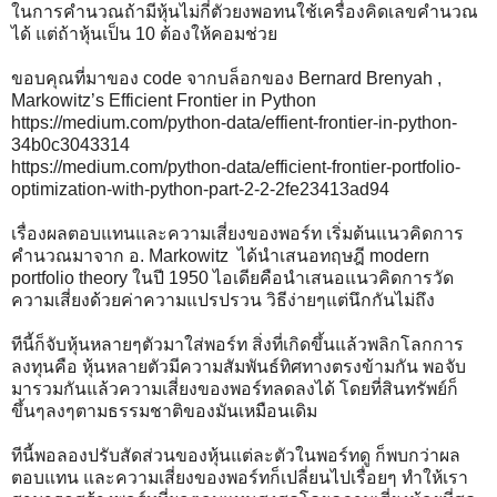
ในการคำนวณถ้ามีหุ้นไม่กี่ตัวยงพอทนใช้เครื่องคิดเลขคำนวณ
ได้ แต่ถ้าหุ้นเป็น 10 ต้องให้คอมช่วย
ขอบคุณที่มาของ code จากบล็อกของ Bernard Brenyah ,
Markowitz’s Efficient Frontier in Python
https://medium.com/python-data/effient-frontier-in-python-
34b0c3043314
https://medium.com/python-data/efficient-frontier-portfolio-
optimization-with-python-part-2-2-2fe23413ad94
เรื่องผลตอบแทนและความเสี่ยงของพอร์ท เริ่มต้นแนวคิดการ
คำนวณมาจาก อ. Markowitz ได้นำเสนอทฤษฎี modern
portfolio theory ในปี 1950 ไอเดียคือนำเสนอแนวคิดการวัด
ความเสี่ยงด้วยค่าความแปรปรวน วิธีง่ายๆแต่นึกกันไม่ถึง
ทีนี้ก็จับหุ้นหลายๆตัวมาใส่พอร์ท สิ่งที่เกิดขึ้นแล้วพลิกโลกการ
ลงทุนคือ หุ้นหลายตัวมีความสัมพันธ์ทิศทางตรงข้ามกัน พอจับ
มารวมกันแล้วความเสี่ยงของพอร์ทลดลงได้ โดยที่สินทรัพย์ก็
ขึ้นๆลงๆตามธรรมชาติของมันเหมือนเดิม
ทีนี้พอลองปรับสัดส่วนของหุ้นแต่ละตัวในพอร์ทดู ก็พบกว่าผล
ตอบแทน และความเสี่ยงของพอร์ทก็เปลี่ยนไปเรื่อยๆ ทำให้เรา