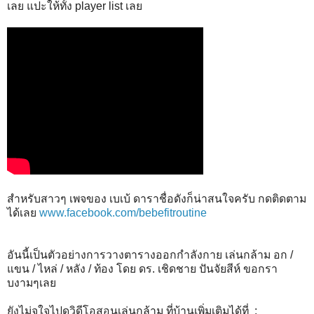
เลย แปะให้ทั้ง player list เลย
สำหรับสาวๆ เพจของ เบเบ้ ดาราชื่อดังก็น่าสนใจครับ กดติดตาม
ได้เลย
www.facebook.com/bebefitroutine
อันนี้เป็นตัวอย่างการวางตารางออกกำลังกาย เล่นกล้าม อก /
แขน / ไหล่ / หลัง / ท้อง โดย ดร. เชิดชาย ปันจัยสีห์ ขอกรา
บงามๆเลย
ยังไม่จุใจไปดูวิดีโอสอนเล่นกล้าม ที่บ้านเพิ่มเติมได้ที่ :