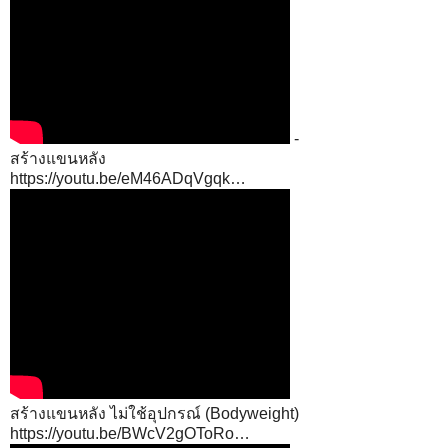
-
สร้างแขนหลัง
https://youtu.be/eM46ADqVgqk…
สร้างแขนหลัง ไม่ใช้อุปกรณ์ (Bodyweight)
https://youtu.be/BWcV2gOToRo…