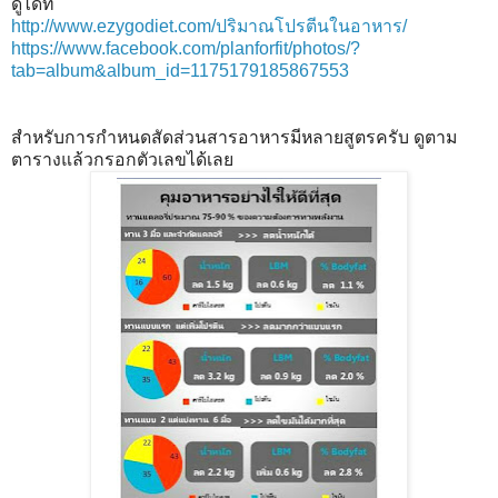
ดูได้ที่
http://www.ezygodiet.com/ปริมาณโปรตีนในอาหาร/
https://www.facebook.com/planforfit/photos/?
tab=album&album_id=1175179185867553
สำหรับการกำหนดสัดส่วนสารอาหารมีหลายสูตรครับ ดูตาม
ตารางแล้วกรอกตัวเลขได้เลย