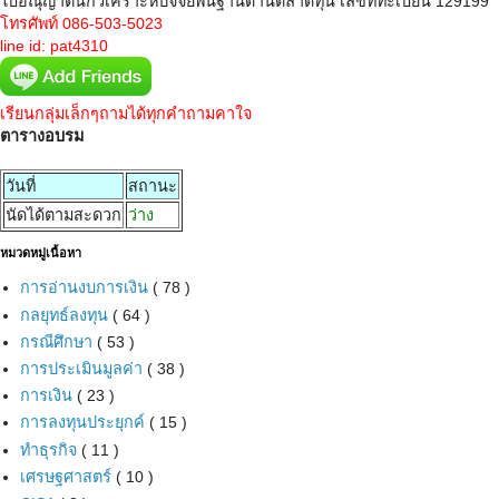
ใบอณุญาตินักวิเคราะห์ปัจจัยพื้นฐานด้านตลาดทุน เลขที่ทะเบียน 129199
โทรศัพท์ 086-503-5023
line id: pat4310
เรียนกลุ่มเล็กๆถามได้ทุกคำถามคาใจ
ตารางอบรม
วันที่
สถานะ
นัดได้ตามสะดวก
ว่าง
หมวดหมู่เนื้อหา
การอ่านงบการเงิน
( 78 )
กลยุทธ์ลงทุน
( 64 )
กรณีศึกษา
( 53 )
การประเมินมูลค่า
( 38 )
การเงิน
( 23 )
การลงทุนประยุกค์
( 15 )
ทำธุรกิจ
( 11 )
เศรษฐศาสตร์
( 10 )