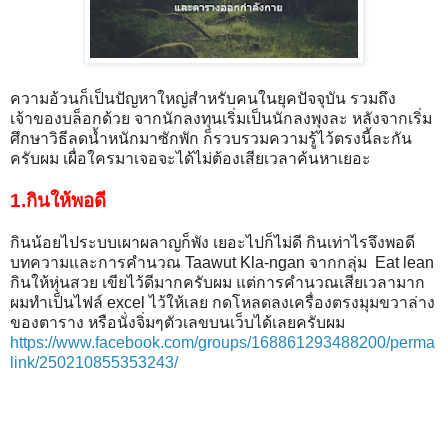
ความอ้วนก็เป็นปัญหาใหญ่สำหรับคนในยุคปัจจุบัน รวมถึง
เจ้าของบล็อกด้วย จากนักลงทุนเริ่มเป็นนักลงพุงละ หลังจากเริ่ม
ศึกษาวิธีลดน้ำหนักมาซักพัก ก็รวบรวมความรู้ไว้ตรงนี้ละกัน
ครับผม เผื่อใครมาเจอจะได้ไม่ต้องเสียเวลาค้นหาเยอะ
1.กินให้พอดี
กินน้อยไประบบเผาผลาญก็พัง เยอะไปก็ไม่ดี กินเท่าไรจึงพอดี
บทความและการคำนวณ Taawut Kla-ngan จากกลุ่ม Eat lean
กินให้หุ่นสวย เขียไว้ดีมากครับผม แต่การคำนวณเสียเวลามาก
ผมทำเป็นไฟล์ excel ไว้ให้เลย กดโหลดลงเครื่องตรงมุมขวาล่าง
ของตาราง หรือนั่งจิ่มๆตัวเลขบนเว็บได้เลยครับผม
https://www.facebook.com/groups/168861293488200/perma
link/250210855353243/