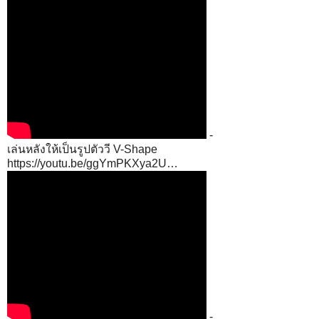
-
เล่นหลังให้เป็นรูปตัววี V-Shape
https://youtu.be/ggYmPKXya2U…
-