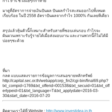
กำไ 9 % ช่วงแย่ๆก็กำหาย
มาดูที่อัตราการจ่ายเงินปันผล ปันผลกำไรสะสมออกไปทั้งหมด
เรียบร้อย ในปี 2558 อัตราปันผลจากกำไร 1000% กันเลยทีเดียว
สรุปแล้วหุ้นตัวนี้ก็เหมาะสำหรับสายที่ชอบเล่นรอบ กำไรจะ
ผันผวนเพราะรับรู้รายได้เมื่อส่งมอบงาน และงานพวกนี้ก็ไม่ได้มี
บ่อยๆซะด้วย
ที่มา
กลต แบบแสดงรายการข้อมูลการเสนอขายหลักทรัพย์
http://capital.sec.or.th/webapp/corp_fin2/cgi-bin/final69.php?
txt_compid=1769&txt_offerid=001538&txt_secuid=01&txt_off
ertypeid=01&txt_language=T&txt_applydate=2016-03-
30&start_date=2016-07-20
ติดตามเราได้ที่ Website :
http://www.investidea.in.th