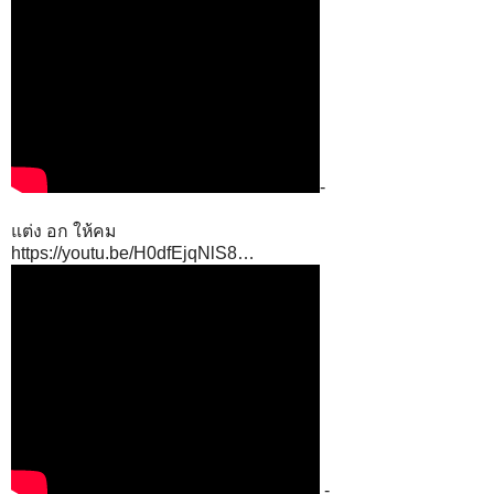
-
แต่ง อก ให้คม
https://youtu.be/H0dfEjqNlS8…
-