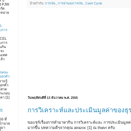
 ปี
ป้ายกำกับ:
การเงิน
,
การอ่านงบการเงิน
,
Cash Cycle
rt PJW
กัด
ำหน่าย
EL
งบการ
XCEL
งบการ
่นกัน
 จะ
สนเทศ
ล้ว
ลักษณะ
ออกตัว
วามรู้
ออกตัว
้สวด
ประกอบ
วดา [1]
วันพฤหัสบดีที่ 13 ธันวาคม พ.ศ. 2555
การวิเคราะห์และประเมินมูลค่าของธุร
ปี
6 ที่
ขอแชร์เรื่องการทำมาหากิน การวิเคราะห์และ การประเมินมูลค่า
นำนวย
มากขึ้น บทความดีๆจากคุณ airazoc [1] ณ thaivi ครับ
านมา