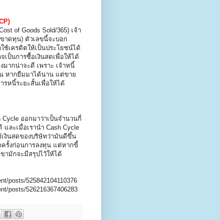
PCP)
ost of Goods Sold/365) เจ้า
รขาดทุน) ตัวเลขนี้จะบอก
ใช้เครดิตให้เป็นประโยชน์ได้
ป็นการซื้อเงินสดเพื่อให้ได้
งมากน่าจะดี เพราะ เจ้าหนี้
าหมุน หากยืมมาได้นาน แต่ขาย
หนี้ระยะสั้นเพื่อให้ได้
 Cycle ออกมาว่าเป็นจำนวนกี่
ด้ และเมื่อเรานำ Cash Cycle
ินสดของบริษัทว่ามันดีขึ้น
ครั้งก่อนการลงทุน แต่หากขี้
ามักจะมีสรุปไว้ให้ได้
nt/posts/525842104110376
ent/posts/526216367406283