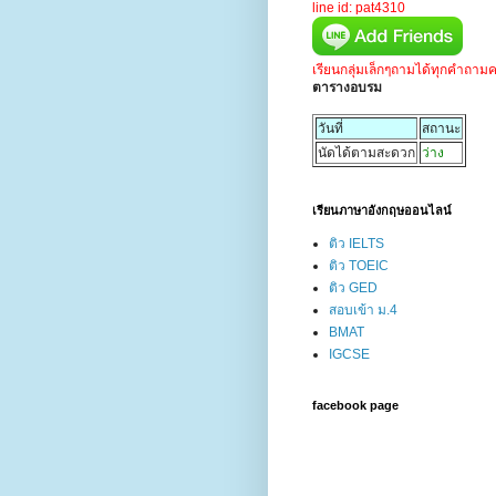
line id: pat4310
เรียนกลุ่มเล็กๆถามได้ทุกคำถาม
ตารางอบรม
วันที่
สถานะ
นัดได้ตามสะดวก
ว่าง
เรียนภาษาอังกฤษออนไลน์
ติว IELTS
ติว TOEIC
ติว GED
สอบเข้า ม.4
BMAT
IGCSE
facebook page