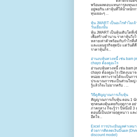
ตลาดก็เริ่มดีข
พร้อมผลตอบแทนการลงทุนแ
อยู่พอกิน เล่าหุ้นที่ให้น้ำหนัก
ทุนเยอะๆ ...
หุ้น JMART เป็นอะไรทำไมเจ้
วันเยี่ยงนั้น
หุ้น JMART เป็นหุ้นเติบโตที่เ
เพื่อสร้างตำนาน ราคาหุ้นวิ่ง
หลายเท่าตัวพร้อมกับกำไรที่เ
และแผนธุรกิจสุดปัง แต่วันดีค
ราคาหุ้นก็ร...
อ่านงบหุ้นทวงหนี้ เช่น bam j
chayo ต้องดูอะไร
อ่านงบหุ้นทวงหนี้ เช่น bam j
chayo ต้องดูอะไร เปิดงบมาจ
หน่อย เพราะรายได้จะเป็นการ
ประมาณการซะเป็นส่วนใหญ่ 
รู้แล้วก็จะไม่ยากครับ . ...
วิธีดูสัญญาณการเก็บหุ้น
สัญญาณการเก็บหุ้น ตอน 1 นั
ทุกคนคงคุ้นเคยกับฤดูกาล อย่า
ภาคกลาง ก็จะรู้ว่า ปีหนึ่งมี 3 
ตอนนี้เป็นปลายฤดูหนาว และอี
อึดใจ...
Excel การประเมินมูลค่าเหม
ด้วยการคิดลดเงินปันผล (Div
discount model)