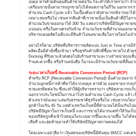
งบดุล หารด้วยต้นทุนสินค้าขายต่อวัน ก็จะทำให้เราทราบว่า จำนว
เตรียมขายนั้นสามารถถูกขายไปได้หมดภายในกี่วัน นอกจากเราจะ
คำนวณ Cash Cycle แล้ว ในเบื้องต้นเรายังสามารถพิจารณาได้อีก
เหมาะสมหรือไม่ เช่นหากสินค้าที่เราขายนั้นเป็นสินค้าที่มีโอกา
คำนวณวันขายออกมาได้ 300 วัน แสดงว่าบริษัทนี้มีปัญหาขายข
แน่นอน หรือในทางตรงกันข้าม จำนวนวันขายที่คำนวณออกมาต่ำ
บริหารแผนผลิตไม่ดีและมีสินค้าไม่พอขายเสียโอกาสโดยไม่จำเ
อย่างไรก็ตาม บริษัทที่บริหารการผลิตแบบ Just in Time อาจมี
ผลิตเมื่อมีคำสั่งซื้อเข้ามา หรือธุรกิจค้าปลีกที่ซื้อมาขายไป ด
Docking ที่รับมาแล้วส่งต่อไปยังร้านสาขาและวางจำหน่ายบนชั้นส
ร้านสะดวกซื้อ หรือร้านหนังสือ ก็อาจจะมีจำนวนวันขายที่สั้นมากได
ระยะเวลาเก็บหนี้ Receivable Conversion Period (RCP)
สำหรับ RCP (Receivable Conversion Period) นั้นคำนวณจาก Re
จำนวนลูกหนี้การค้าที่หาได้จากงบดุล หารด้วย ยอดขายจากงบ
ขายเครดิตต่อวัน ซึ่งจะทำให้ผู้บริหารทราบว่า บริษัทสามารถเก็บ
นอกจากประโยชน์ในการเอาไปรวมคำนวณ Cash Cycle แล้ว เบื
ตัวเลขว่ามันเหมาะสมกับธรรมชาติธุรกิจหรือไม่ เช่นหากนโยบาย
ลูกค้าไม่เกิน 45 วัน แต่ตัวเลขวันเก็บหนี้ที่คำนวณได้นั้นเกินไ
บริษัทมีปัญหาในการเก็บหนี้ และการขายได้มากแต่ทำให้วันเก็บห
ของบริษัทถูกดึงเข้าไปหมุนในระบบมากขึ้นและนานขึ้น ไม่ได้หม
เสียที และสุดท้ายอาจทำให้บริษัทมีปัญหาสภาพคล่องได้
โดยเฉพาะอย่าลืมว่า เงินสดของบริษัทนี้มีต้นทุน WACC แต่เครดิต