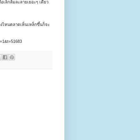
ือเล็กล้มละลายเยอะๆ เดี๋ยว
วงไหนตลาดเห็นเหล็กขึ้นก็จะ
p?f=1&t=51683