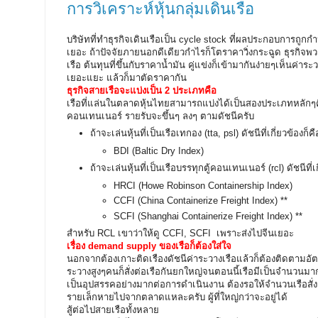
การวิเคราะห์หุ้นกลุ่มเดินเรือ
บริษัทที่ทำธุรกิจเดินเรือเป็น cycle stock ที่ผลประกอบการถ
เยอะ ถ้าปัจจัยภายนอกดีเดียวกำไรก็โตราคาวิ่งกระฉูด ธุรกิจพวกน
เรือ ต้นทุนที่ขึ้นกับราคาน้ำมัน คู่แข่งก็เข้ามากันง่ายๆเห็นค่าระวา
เยอะแยะ แล้วก็มาตัดราคากัน
ธุรกิจสายเรือจะแบ่งเป็น 2 ประเภทคือ
เรือที่แล่นในตลาดหุ้นไทยสามารถแบ่งได้เป็นสองประเภทหลักๆคือ
คอนเทนเนอร์ รายรับจะขึ้นๆ ลงๆ ตามดัชนีครับ
ถ้าจะเล่นหุ้นที่เป็นเรือเทกอง (tta, psl) ดัชนีที่เกี่ยวข้องก็คื
BDI (Baltic Dry Index)
ถ้าจะเล่นหุ้นที่เป็นเรือบรรทุกตู้คอนเทนเนอร์ (rcl) ดัชนีที่เก
HRCI (Howe Robinson Containership Index)
CCFI (China Containerize Freight Index) **
SCFI (Shanghai Containerize Freight Index) **
สำหรับ RCL เขาว่าให้ดู CCFI, SCFI เพราะส่งไปจีนเยอะ
เรื่อง demand supply ของเรือก็ต้องใส่ใจ
นอกจากต้องเกาะติดเรืองดัชนีค่าระวางเรือแล้วก็ต้องติดตามอัตราก
ระวางสูงๆคนก็สั่งต่อเรือกันยกใหญ่จนตอนนี้เรือมีเป็นจำนวนมา
เป็นอุปสรรคอย่างมากต่อการดำเนินงาน ต้องรอให้จำนวนเรือสั่งต่
รายเล็กหายไปจากตลาดแหละครับ ผู้ที่ใหญ่กว่าจะอยู่ได้
สู้ต่อไปสายเรือทั้งหลาย