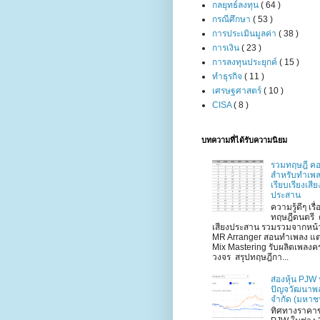
กลยุทธ์ลงทุน
( 64 )
กรณีศึกษา
( 53 )
การประเมินมูลค่า
( 38 )
การเงิน
( 23 )
การลงทุนประยุกค์
( 15 )
ทำธุรกิจ
( 11 )
เศรษฐศาสตร์
( 10 )
CISA
( 8 )
บทความที่ได้รับความนิยม
รวมทฤษฎี คอ
สำหรับทำเพ
เรียบเรียงเสีย
ประสาน
ความรู้ดีๆ เรื่
ทฤษฎีดนตรี 
เสียงประสาน รวมรวมจากหน้
MR Arranger สอนทำเพลง แต
Mix Mastering รับผลิตเพลงค
วงจร สรุปทฤษฎีกา...
ส่องหุ้น PJW 
ปัญจวัฒนาพ
จำกัด (มหาช
ทิศทางราคาข