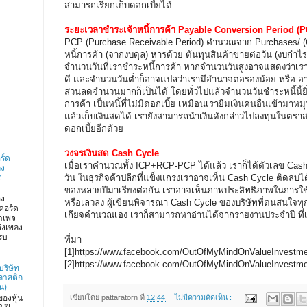
สามารถเรียกเก็บดอกเบี้ยได้
ระยะเวลาชำระเจ้าหนี้การค้า Payable Conversion Period (
PCP (Purchase Receivable Period) คำนวณจาก Purchases/ (C
หนี้การค้า (จากงบดุล) หารด้วย ต้นทุนสินค้าขายต่อวัน (งบกำไ
จำนวนวันที่เราชำระหนี้การค้า หากจำนวนวันสูงอาจแสดงว่าเรา
ดี และจำนวนวันต่ำก็อาจแปลว่าเรามีอำนาจต่อรองน้อย หรือ อาจเ
ส่วนลดจำนวนมากก็เป็นได้ โดยทั่วไปแล้วจำนวนวันชำระหนี้นี้ยิ่
การค้า เป็นหนี้ที่ไม่มีดอกเบี้ย เหมือนเรายืมเงินคนอื่นเข้าม
แล้วเก็บเงินสดได้ เรายังสามารถนำเงินดังกล่าวไปลงทุนในตราสาร
ดอกเบี้ยอีกด้วย
วงจรเงินสด Cash Cycle
ร์ด
เมื่อเราคำนวณทั้ง ICP+RCP-PCP ได้แล้ว เราก็ได้ตัวเลข Cash
ลง
วัน ในธุรกิจค้าปลีกที่แข็งแกร่งเราอาจเห็น Cash Cycle ติดลบไ
ง
ของหลายปีมาเรียงต่อกัน เราอาจเห็นภาพประสิทธิภาพในการใช้เง
อง
หรือเลวลง ผู้เขียนพิจารณา Cash Cycle ของบริษัทที่ตนสนใจทุก
คอร์ด
เกียจคำนวณเอง เราก็สามารถหาอ่านได้จากรายงานประจำปี ที่เข
าเพจ
่งเพลง
รบ
ที่มา
[1]https://www.facebook.com/OutOfMyMindOnValueInvestme
[2]https://www.facebook.com/OutOfMyMindOnValueInvestm
บริษัท
ลาสติก
น)
องหุ้น
เขียนโดย
pattaratorn
ที่
12:44
ไม่มีความคิดเห็น :