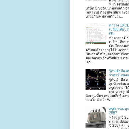
PJW ในช่วง 3
ที่มา setsma
บริษัท ปัญจวัฒนาพลาสติก จำ
(มหาชน) ทำธุรกิจ ผลิตและจ
บรรจุภัณฑ์พลาสติกประ...
ตาราง EXC
เปรียบเทียบ
เงิน
ทำตาราง E
เปรียบเทียบ
เงิน ให้ลองเล
ครับผมตัวอย่างดูได้ในตาราง
เป็นการดึงข้อมูลจากสรุปข้อ
ของตลาดหลักทรัพย์มา 3 ตัวแ
เอา...
รู้ทันเจ้ามือ 
ราคาหุ้นก่อน
รู้ทันเจ้ามือ ค
สุดท้ายก่อน 
สรุปออกมาได
ยวดมาก รูป
ชัดเจน ที่มา เพจคนเล็กหุ้นเท
ก่อนวิ่ง ช่วงวิ่ง W...
สรุปการลงทุน
2557
หลังจากปี 255
ตลาดไปค่อย
ปี 2557 ที่ผ่