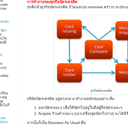
ึ้น
การทำงานของธุรกิจบัตรเครดิต
บบพอ
ปกติแล้วธุรกิจบัตรเครดิต ถ้ามองแบบ overview คร่าวๆ จะประม
การลง
าลงทุก
ข้ามา
ไป
ติบโต
ือนดี
mt
mt
ะงงๆ
แต่พอ
ธุรกิจบัตรเครดิต
กเรียน
งอยู่
บริษัทบัตรเครดิต อยู่ตรงกลาง ทำงานหลักสองอย่าง คือ
ฤดู
กไม่กี่
ออกบัตรเยอะๆ เพื่อให้บัตรไปอยู่ในมือผู้ถือบัตรเยอะๆ
Acquire ร้านค้าเยอะๆ (เอาเครื่องรูดบัตรไปวาง) จะได้ม
าะสม
idend
จากนั้นก็เป็น Business As Usual คือ