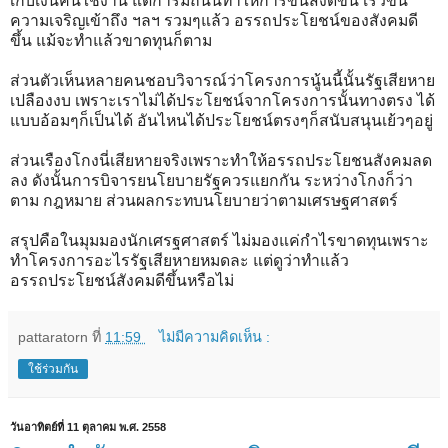
เก็บเงินคนใช้งาน แต่การมีถนนทำให้การขนส่งดีขึ้น เร็วขึ้น
ความเจริญเข้าถึง ฯลฯ รวมๆแล้ว อรรถประโยชน์ของสังคมดี
ขึ้น แม้จะทำแล้วขาดทุนก็ตาม
ส่วนตัวเห็นหลายคนชอบวิจารณ์ว่าโครงการนู้นนี้นั้นรัฐเสียหาย
เปลืองงบ เพราะเราไม่ได้ประโยชน์จากโครงการนั้นทางตรง ได้
แบบอ้อมๆก็เป็นได้ อันไหนได้ประโยชน์ตรงๆก็สนับสนุนเย้วๆอยู่
ส่วนเรืองโกงนี่เสียหายจริงเพราะทำให้อรรถประโยชนสังคมลด
ลง ดังนั้นการบิจารยนโยบายรัฐควรแยกกัน ระหว่างโกงก็ว่า
ตาม กฎหมาย ส่วนผลกระทบนโยบายว่าตามเศรษฐศาสตร์
สรุปคือในมุมมองนักเศรฐศาสตร์ ไม่มองแค่กำไรขาดทุนเพราะ
ทำโครงการอะไรรัฐเสียหายหมดละ แต่ดูว่าทำแล้ว
อรรถประโยชน์สังคมดีขึ้นหรือไม่
pattaratorn
ที่
11:59
ไม่มีความคิดเห็น :
ใช้ร่วมกัน
วันอาทิตย์ที่ 11 ตุลาคม พ.ศ. 2558