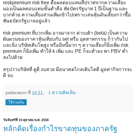
reskpremium risk free คือผลตอบแทนที่ปราศจากความเสี่ยง
มองเป็นผลตอบแทนขั้นต่ำคือ พัธบัตรรัฐบาท 1 ปีเป็นฐาน และ
บวกด้วย ความเสี่ยงส่วนเพิ่มเข้าไปเพราะเล่นหุ้นมันเสี่ยงกว่าซื้อ
พันธบัตรรัฐบาลอยู่แล้ว
risk premium ที่บวกเพิ่ม อาจมาจาก ค่าเบต้า (beta) เป็นความ
ผันผวนของราคาหุ้นเทียบกับ set หรือ อุตสาหกรรม ก็ว่ากันไป
และยิ่ง บริษัทเติบโตสูง หรือมีหนี้มาก ๆ ความเสี่ยงก็ยิ่งเพิ่ม risk
premium ก็ยิ่งเพิ่ม ทำให้ k เพิ่ม และ PE ก็จะต่ำลง พา PBV ต่ำ
ลงไปด้วย
สรุปว่าบริษัทที่ ดูดี งบสวย มีอนาคตไกลเติบโตดี มูลค่ากิจการจะ
ดี จบ
pattaratorn
ที่
14:21
1 ความคิดเห็น :
ใช้ร่วมกัน
วันจันทร์ที่ 19 ตุลาคม พ.ศ. 2558
หลักคิดเรื่องกำไรขาดทุนของภาครัฐ