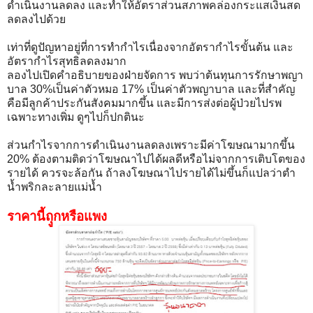
ดำเนินงานลดลง และทำให้อัตราส่วนสภาพคล่องกระแสเงินสด
ลดลงไปด้วย
เท่าที่ดูปัญหาอยู่ที่การทำกำไรเนื่องจากอัตรากำไรขั้นต้น และ
อัตรากำไรสุทธิลดลงมาก
ลองไปเปิดคำอธิบายของฝ่ายจัดการ พบว่าต้นทุนการรักษาพญา
บาล 30%เป็นค่าตัวหมอ 17% เป็นค่าตัวพญาบาล และที่สำคัญ
คือมีลูกค้าประกันสังคมมากขึ้น และมีการส่งต่อผู้ป่วยไปรพ
เฉพาะทางเพิ่ม ดูๆไปก็ปกตินะ
ส่วนกำไรจากการดำเนินงานลดลงเพราะมีค่าโฆษณามากขึ้น
20% ต้องตามติดว่าโฆษณาไปได้ผลดีหรือไม่จากการเติบโตของ
รายได้ ควรจะล้อกัน ถ้าลงโฆษณาไปรายได้ไม่ขึ้นก็แปลว่าตำ
น้ำพริกละลายแม่น้ำ
ราคานี้ถุูกหรือแพง