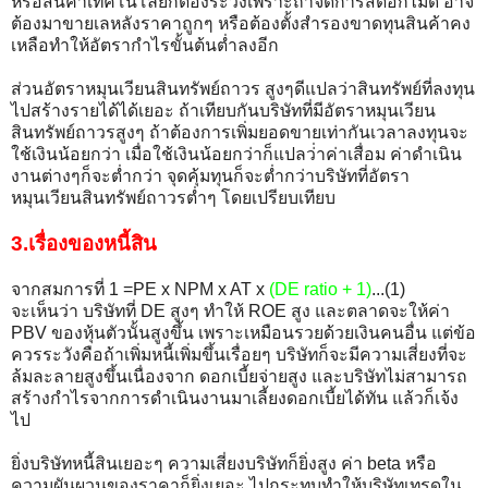
หรือสินค้าเทคโนโลยีก็ต้องระวังเพราะถ้าจัดการสต็อกไม่ดี อาจ
ต้องมาขายเลหลังราคาถูกๆ หรือต้องตั้งสำรองขาดทุนสินค้าคง
เหลือทำให้อัตรากำไรขั้นต้นต่ำลงอีก
ส่วนอัตราหมุนเวียนสินทรัพย์ถาวร สูงๆดีแปลว่าสินทรัพย์ที่ลงทุน
ไปสร้างรายได้ได้เยอะ ถ้าเทียบกันบริษัทที่มีอัตราหมุนเวียน
สินทรัพย์ถาวรสูงๆ ถ้าต้องการเพิ่มยอดขายเท่ากันเวลาลงทุนจะ
ใช้เงินน้อยกว่า เมื่อใช้เงินน้อยกว่าก็แปลว่่าค่าเสื่อม ค่าดำเนิน
งานต่างๆก็จะต่ำกว่า จุดคุ้มทุนก็จะต่ำกว่าบริษัทที่อัตรา
หมุนเวียนสินทรัพย์ถาวรต่ำๆ โดยเปรียบเทียบ
3.เรื่องของหนี้สิน
จากสมการที่ 1 =PE x NPM x AT x
(DE ratio + 1)
...(1)
จะเห็นว่า บริษัทที่ DE สูงๆ ทำให้ ROE สูง และตลาดจะให้ค่า
PBV ของหุ้นตัวนั้นสูงขึ้น เพราะเหมือนรวยด้วยเงินคนอื่น แต่ข้อ
ควรระวังคือถ้าเพิ่มหนี้เพิ่มขึ้นเรื่อยๆ บริษัทก็จะมีความเสี่ยงที่จะ
ล้มละลายสูงขึ้นเนื่องจาก ดอกเบี้ยจ่ายสูง และบริษัทไม่สามารถ
สร้างกำไรจากการดำเนินงานมาเลี้ยงดอกเบี้ยได้ทัน แล้วก็เจ้ง
ไป
ยิ่งบริษัทหนี้สินเยอะๆ ความเสี่ยงบริษัทก็ยิ่งสูง ค่า beta หรือ
ความผันผวนของราคาก็ยิ่งเยอะ ไปกระทบทำให้บริษัทเทรดใน