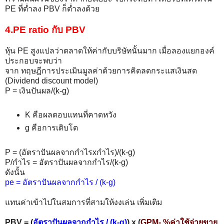
PE ที่ต่ำลง PBV ก็ต่ำลงด้วย
4.PE ratio กับ PBV
หุ้น PE สูงแปลว่าตลาดให้ค่ากับบริษัทนั้นมาก เมื่อลองแยกองค์
ประกอบจะพบว่า
จาก ทฤษฎีการประเมินมูลค่าด้วยการคิดลดกระแสเงินสด
(Dividend discount model)
P = เงินปันผล/(k-g)
K คือผลตอบแทนที่คาดหวัง
g คือการเติบโต
P = (อัตราปันผลจากกำไรxกำไร)/(k-g)
P/กำไร = อัตราปันผลจากกำไร/(k-g)
ดังนั้น
pe = อัตราปันผลจากกำไร / (k-g)
แทนค่าเข้าไปในสมการที่สามให้งงเล่น เพิ่มเติม
PBV = (
อัตราปันผลจากกำไร / (k-g)
) x (
GPM- %ค่าใช้จ่ายขาย