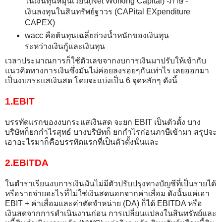
ในเงินทุนหมุนเวียน(Net Working Capital) -ภาษี -
เงินลงทุนในสินทรัพย์ฐาวร (CAPital EXpenditure
CAPEX)
wacc คือต้นทุนเฉลี่ยถ่วงน้ำหนักของเงินทุน
ระหว่างเงินกู้และเงินทุน
เวลาประมาณการก็ใช้ตัวเลขจากงบการเงินมาปรับให้เข้ากับ
แนวคิดทางการเงินซึ่งมันไม่ค่อยลงรอยๆกันเท่าไร เลยออกมา
เป็นงบกระแสเงินสด โดยจะแบ่งเป็น 6 จุดหลักๆ ดังนี้
1.EBIT
บรรทัดแรกของงบกระแสเงินสด จะยก EBIT เป็นตัวตั้ง บาง
บริษัทก็ยกกำไรสุทธ์ บางบริษัทก็ ยกกำไรก่อนภาษีเข้ามา สรุปจะ
เอาอะไรมาก็คือบรรทัดแรกที่เป็นตัวตั้งนั่นและ
2.EBITDA
ในตำราเรียนงบการเงินมันไม่มีตัวปรับปรุงทางบัญชีที่เป็นรายได้
หรือรายจ่ายอะไรที่ไม่ใช่เงินสดนอกจากค่าเสื่อม ดังนั้นแค่เอา
EBIT + ค่าเสื่อมและค่าตัดจำหน่าย (DA) ก็ได้ EBITDA หรือ
เงินสดจากการดำเนินงานก่อน การเปลี่ยนแปลงในสินทรัพย์และ