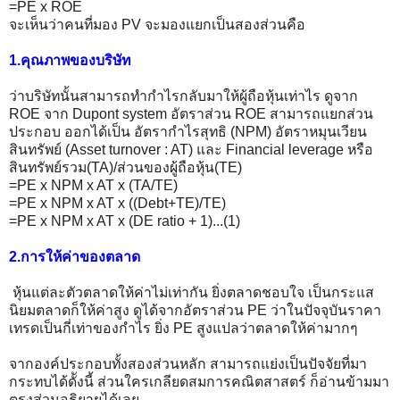
=PE x ROE
จะเห็นว่าคนที่มอง PV จะมองแยกเป็นสองส่วนคือ
1.คุณภาพของบริษัท
ว่าบริษัทนั้นสามารถทำกำไรกลับมาให้ผู้ถือหุ้นเท่าไร ดูจาก
ROE จาก Dupont system อัตราส่วน ROE สามารถแยกส่วน
ประกอบ ออกได้เป็น อัตรากำไรสุทธิ (NPM) อัตราหมุนเวียน
สินทรัพย์ (Asset turnover : AT) และ Financial leverage หรือ
สินทรัพย์รวม(TA)/ส่วนของผู้ถือหุ้น(TE)
=PE x NPM x AT x (TA/TE)
=PE x NPM x AT x ((Debt+TE)/TE)
=PE x NPM x AT x (DE ratio + 1)...(1)
2.การให้ค่าของตลาด
หุ้นแต่ละตัวตลาดให้ค่าไม่เท่ากัน ยิ่งตลาดชอบใจ เป็นกระแส
นิยมตลาดก็ให้ค่าสูง ดูได้จากอัตราส่วน PE ว่าในปัจจุบันราคา
เทรดเป็นกี่เท่าของกำไร ยิ่ง PE สูงแปลว่าตลาดให้ค่ามากๆ
จากองค์ประกอบทั้งสองส่วนหลัก สามารถแย่งเป็นปัจจัยที่มา
กระทบได้ดัังนี้ ส่วนใครเกลียดสมการคณิตสาสตร์ ก็อ่านข้ามมา
ตรงส่วนอธิยายได้เลย