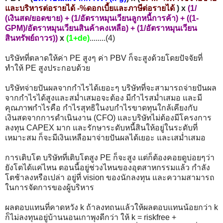
และบริหารต่อรายได้ -%ดอกเบี้ยและภาษีต่อรายได้
) x
(1/
(เงินสด/ยอดขาย) + (1/อัตราหมุนเวียนลูกหนี้การค้า) + ((1-
GPM)/อัตราหมุนเวียนสินค้าคงเหลือ) + (1/อัตราหมุนเวียน
สินทรัพย์ถาวร))
x
(1+de)
........(4)
บริษัทที่ตลาดให้ค่า PE สูงๆ ค่า PBV ก็จะสูงด้วยโดยปัจจัยที่
ทำให้ PE สูงประกอบด้วย
บริษัทจ่ายปันผลจากกำไรได้เยอะๆ บริษัทที่จะสามารถจ่ายปันผล
จากกำไรได้สูงและสม่ำเสมอจะต้อง มีกำไรสม่ำเสมอ และมี
คุณภาพกำไรคือ กำไรสุทธิในงบกำไรขาดทุนใกล้เคียงกับ
เงินสดจากการดำเนินงาน (CFO) และบริษัทไม่ต้องมีโครงการ
ลงทุน CAPEX มาก และรักษาระดับหนี้สินให้อยู่ในระดับที่
เหมาะสม ก็จะมีเงินเหลือมาจ่ายปันผลได้เยอะ และเสม่ำเสมอ
การเติบโต บริษัทที่เติบโตสูง PE ก็จะสูง แต่ก็ต้องคอยดูบ่อยๆว่า
ยังโตได้แค่ไหน ตอนนี้อยู่ช่วงไหนของอุตสาหกรรมแล้ว กำลัง
โตช้าลงหรือเปล่า อยู่ที่ vision ของนักลงทุน และความสามารถ
ในการจัดการของผู้บริหาร
ผลตอบแทนที่คาดหวัง k ถ้าลงทถนแล้วให้ผลตอบแทนน้อยกว่า k
ก็ไม่ลงทุนอยู่บ้านนอนเกาพุงดีกว่า ให้ k = riskfree +