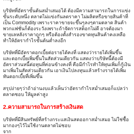
บริษัทที่อัตราขั้นต้นสม่ำเสมอได้ ต้องมีความสามารถในการแข่ง
ขั้นระดับหนึ่ง ตลาดไม่แข่งกันลดราคา ไม่ผลิตหรือขายสินค้าที่
เป็น Commodity เพราะราคาขายจะขึ้นๆลงๆตามตลาด สินค้า
พวกแฟชั่นก็ต้องระวังเพราะถ้าจัดการสต็อกไม่ดี อาจต้องมา
ขายเลหลังราคาถูกๆ หรือต้องตั้งสำรองขาดทุนสินค้าคงเหลือ
ทำให้อัตรากำไรขั้นต้นต่ำลงอีก
บริษัทที่มีอัตราดอกเบี้ยต่อรายได้คงที่ แสดงว่ารายได้เพิ่มขึ้น
และดอกเบี้ยเพิ่มขึ้นในสัดส่วนเดียวกัน แสดงว่าบริษัทนี้ต้องมี
อัตราส่วนหนี้ต่อทุนที่ค่อนข้างคงที่ คือมีกำไรทำให้ทุนเพิ่มก็กู้เงิน
มาเพิ่มในสัดส่วนเดียวกัน เอาเงินไปลงทุนแล้วสร้างรายได้เพิ่ม
ทันดอกเบี้ยที่เพิ่มขึ้น
สรุปง่ายๆว่าถ้าอ่านงบแล้วเห็นว่าอัตรากำไรสม่ำเสมอก็แปลว่า
ตลาดชอบ ให้มูลค่าสูง
2.ความสามารถในการสร้างเงินสด
บริษัทที่มีสินทรัพย์ที่สร้างกระแสเงินสดออกาสม่ำเสมอ ไม่ใช่ซื้อ
มากองๆไว้ไม่ใช้งานตลาดไม่ชอบ
จาก