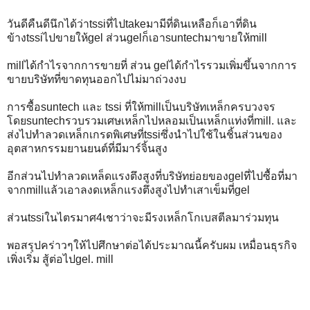
วันดีคืนดีนึกได้ว่าtssiที่ไปtakeมามีที่ดินเหลือก็เอาที่ดิน
ข้างtssiไปขายให้gel ส่วนgelก็เอาsuntechมาขายให้mill
millได้กำไรจากการขายที่ ส่วน gelได้กำไรรวมเพิ่มขึ้นจากการ
ขายบริษัทที่ขาดทุนออกไปไม่มาถ่วงงบ
การซื้อsuntech และ tssi ที่ให้millเป็นบริษัทเหล็กครบวงจร
โดยsuntechรวบรวมเศษเหล็กไปหลอมเป็นเหล็กแท่งที่mill. และ
ส่งไปทำลวดเหล็กเกรดพิเศษที่tssiซึ่งนำไปใช้ในชิ้นส่วนของ
อุตสาหกรรมยานยนต์ที่มีมาร์จิ้นสูง
อีกส่วนไปทำลวดเหล็ดแรงตึงสูงที่บริษัทย่อยของgelที่ไปซื้อที่มา
จากmillแล้วเอาลงดเหล็กแรงตึงสูงไปทำเสาเข็มที่gel
ส่วนtssiในไตรมาศ4เชาว่าจะมีรงเหล็กโกเบสตีลมาร่วมทุน
พอสรุปคร่าวๆให้ไปศึกษาต่อได้ประมาณนี้ครับผม เหมื่อนธุรกิจ
เพิ่งเริ่ม สู้ต่อไปgel. mill