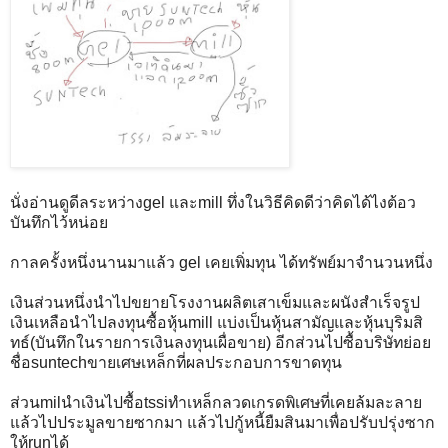
นั่งอ่านดูดีลระหว่างgel และmill ทึ่งในวิธีคิดดีว่าคิดได้ไงต้อว
บันทึกไว้หน่อย
กาลครั้งหนึ่งนานมาแล้ว gel เคยเพิ่มทุน ได้ทรัพย์มาจำนวนหนึ่ง
เงินส่วนหนึ่งนำไปขยายโรงงานผลิตเสาเข็มและผนังสำเร็จรูป
เงินเหลือนำไปลงทุนซื้อหุ้นmill แบ่งเป็นหุ้นสามัญและหุ้นบุริมสิ
ทธ์(บันทึกในรายการเงินลงทุนเผื่อขาย) อีกส่วนไปซื้อบริษัทย่อย
ชื่อsuntechขายเศษเหล็กที่ผลประกอบการขาดทุน
ส่วนmilนำเงินไปซื้อtssiทำเหล็กลวดเกรดพิเศษที่เคยล้มละลาย
แล้วไปประมูลขายซากมา แล้วไปกู้หนี้ยืมสินมาเพื่อปรับปรุ่งซาก
ให้runได้