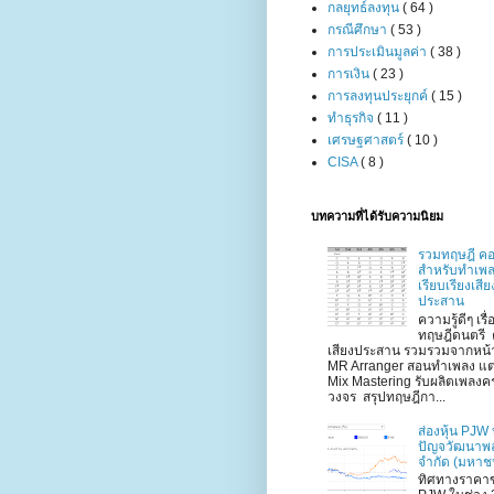
กลยุทธ์ลงทุน
( 64 )
กรณีศึกษา
( 53 )
การประเมินมูลค่า
( 38 )
การเงิน
( 23 )
การลงทุนประยุกค์
( 15 )
ทำธุรกิจ
( 11 )
เศรษฐศาสตร์
( 10 )
CISA
( 8 )
บทความที่ได้รับความนิยม
รวมทฤษฎี คอ
สำหรับทำเพ
เรียบเรียงเสีย
ประสาน
ความรู้ดีๆ เรื่
ทฤษฎีดนตรี 
เสียงประสาน รวมรวมจากหน้
MR Arranger สอนทำเพลง แต
Mix Mastering รับผลิตเพลงค
วงจร สรุปทฤษฎีกา...
ส่องหุ้น PJW 
ปัญจวัฒนาพ
จำกัด (มหาช
ทิศทางราคาข