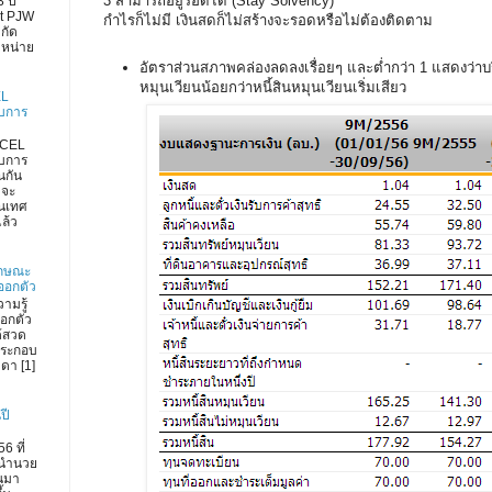
3 สามารถอยู่รอดได้ (Stay Solvency)
 ปี
rt PJW
กำไรก็ไม่มี เงินสดก็ไม่สร้างจะรอดหรือไม่ต้องติดตาม
กัด
ำหน่าย
อัตราส่วนสภาพคล่องลดลงเรื่อยๆ และต่ำกว่า 1 แสดงว่าบริ
หมุนเวียนน้อยกว่าหนี้สินหมุนเวียนเริ่มเสียว
EL
งบการ
XCEL
งบการ
่นกัน
 จะ
สนเทศ
ล้ว
ลักษณะ
ออกตัว
วามรู้
ออกตัว
้สวด
ประกอบ
วดา [1]
ปี
6 ที่
นำนวย
านมา