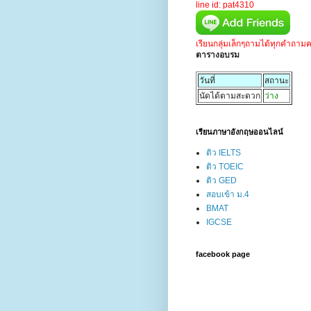
line id: pat4310
เรียนกลุ่มเล็กๆถามได้ทุกคำถาม
ตารางอบรม
วันที่
สถานะ
นัดได้ตามสะดวก
ว่าง
เรียนภาษาอังกฤษออนไลน์
ติว IELTS
ติว TOEIC
ติว GED
สอบเข้า ม.4
BMAT
IGCSE
facebook page