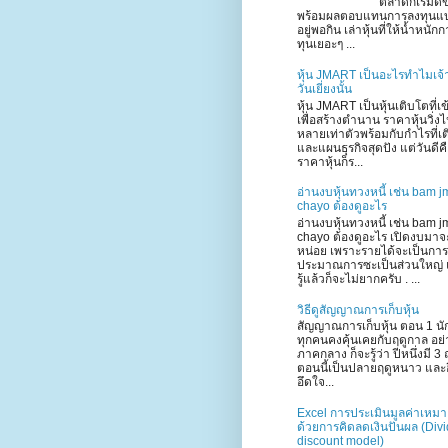
ตลาดก็เริ่มดีข
พร้อมผลตอบแทนการลงทุนแ
อยู่พอกิน เล่าหุ้นที่ให้น้ำหนัก
ทุนเยอะๆ ...
หุ้น JMART เป็นอะไรทำไมเจ้
วันเยี่ยงนั้น
หุ้น JMART เป็นหุ้นเติบโตที่เ
เพื่อสร้างตำนาน ราคาหุ้นวิ่ง
หลายเท่าตัวพร้อมกับกำไรที่เ
และแผนธุรกิจสุดปัง แต่วันดีค
ราคาหุ้นก็ร...
อ่านงบหุ้นทวงหนี้ เช่น bam j
chayo ต้องดูอะไร
อ่านงบหุ้นทวงหนี้ เช่น bam j
chayo ต้องดูอะไร เปิดงบมาจ
หน่อย เพราะรายได้จะเป็นการ
ประมาณการซะเป็นส่วนใหญ่ 
รู้แล้วก็จะไม่ยากครับ . ...
วิธีดูสัญญาณการเก็บหุ้น
สัญญาณการเก็บหุ้น ตอน 1 นั
ทุกคนคงคุ้นเคยกับฤดูกาล อย่า
ภาคกลาง ก็จะรู้ว่า ปีหนึ่งมี 3 
ตอนนี้เป็นปลายฤดูหนาว และอี
อึดใจ...
Excel การประเมินมูลค่าเหม
ด้วยการคิดลดเงินปันผล (Div
discount model)