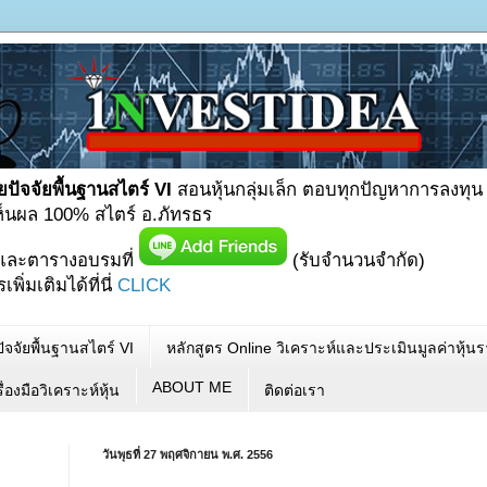
ยปัจจัยพื้นฐานสไตร์ VI
สอนหุ้นกลุ่มเล็ก ตอบทุกปัญหาการลงทุน
เห็นผล 100% สไตร์ อ.ภัทรธร
และตารางอบรมที่
(รับจำนวนจำกัด)
ิ่มเติมได้ที่นี่
CLICK
ัจจัยพื้นฐานสไตร์ VI
หลักสูตร Online วิเคราะห์และประเมินมูลค่าหุ้
ABOUT ME
ื่องมือวิเคราะห์หุ้น
ติดต่อเรา
วันพุธที่ 27 พฤศจิกายน พ.ศ. 2556