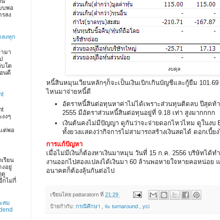
ึ้น
บบพอ
การลง
าลงทุก
ข้ามา
ไป
ติบโต
งบดุล
ือนดี
หนี้สินหมุนเวียนหลักๆก็จะเป็นเงินเบิกเกินบัญชีและกู้ยืม 101.69 
ไหนมาจ่ายหนี้ดี
mt
อัตราหนี้สินต่อทุนหาค่าไม่ได้เพราะส่วนทุนติดลบ ปีสุดท้ายท
mt
2555 มีอัตราส่วนหนี้สินต่อทุนอยู่ที่ 9.18 เท่า สูงมากกกก
ะงงๆ
เงินต้นคงไม่มีปัญญา ดูกันว่าจะจ่ายดอกไหวไหม ดูในงบ
แต่พอ
ทั้งยวงแสดงว่ากิจการไม่สามารถสร้างเงินสดได้ ดอกเบี้ยงไ
การแก้ปัญหา
เมื่อไม่มีเงินก็ต้องหาเงินมาหมุน วันที่ 15 ก.ค. 2556 บริษัทได้ท
กเรียน
งานออกไปสองแปลงได้เงินมา 60 ล้านพอหายใจหายคอหน่อย แล
งอยู่
อนาคตก็ต้องลุ้นกันต่อไป
ฤดู
กไม่กี่
เขียนโดย
pattaratorn
ที่
21:29
าะสม
ป้ายกำกับ:
กรณีศึกษา
,
จะ turnaround
,
yci
idend