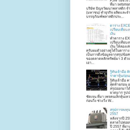
PJW ในช่วง 3
ที่มา setsma
บริษัท ปัญจวัฒนาพลาสติก จำ
(มหาชน) ทำธุรกิจ ผลิตและจ
บรรจุภัณฑ์พลาสติกประ...
ตาราง EXC
เปรียบเทียบ
เงิน
ทำตาราง E
เปรียบเทียบ
เงิน ให้ลองเล
ครับผมตัวอย่างดูได้ในตาราง
เป็นการดึงข้อมูลจากสรุปข้อ
ของตลาดหลักทรัพย์มา 3 ตัวแ
เอา...
รู้ทันเจ้ามือ 
ราคาหุ้นก่อน
รู้ทันเจ้ามือ ค
สุดท้ายก่อน 
สรุปออกมาได
ยวดมาก รูป
ชัดเจน ที่มา เพจคนเล็กหุ้นเท
ก่อนวิ่ง ช่วงวิ่ง W...
สรุปการลงทุน
2557
หลังจากปี 255
ตลาดไปค่อย
ปี 2557 ที่ผ่