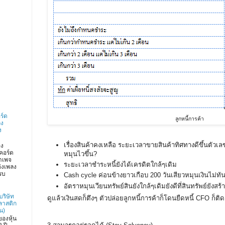
ร์ด
ลูกหนี้การค้า
ลง
ง
เรื่องสินค้าคงเหลือ ระยะเวลาขายสินค้าทิศทางดีขึ้นตัว
อง
คอร์ด
หมุนไวขึ้น?
าเพจ
ระยะเวลาชำระหนี้ยังได้เครดิตใกล้ๆเดิม
่งเพลง
รบ
Cash cycle ค่อนข้างยาวเกือบ 200 วันเสียวหมุนเงินไม่ทัน
อัตราหมุนเวียนทรัพย์สินยังใกล้ๆเดิมยังดีที่สินทรัพย์ยังสร้า
บริษัท
ดูแล้วเงินสดก็ตึงๆ ตัวปล่อยลูกหนี้การค้าก็โดนยืดหนี้ CFO ก็ติ
ลาสติก
น)
องหุ้น