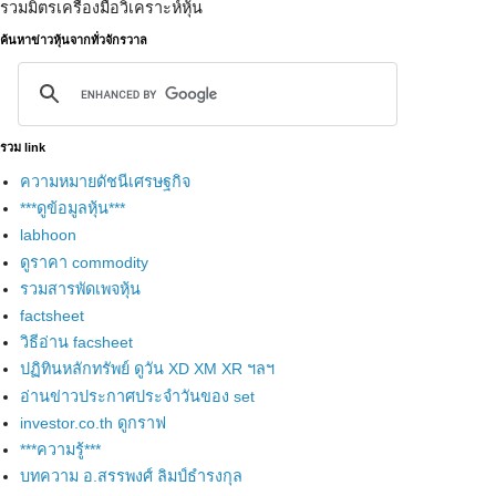
รวมมิตรเครื่องมือวิเคราะห์หุ้น
ค้นหาข่าวหุ้นจากทั่วจักรวาล
รวม link
ความหมายดัชนีเศรษฐกิจ
***ดูข้อมูลหุ้น***
labhoon
ดูราคา commodity
รวมสารพัดเพจหุ้น
factsheet
วิธีอ่าน facsheet
ปฏิทินหลักทรัพย์ ดูวัน XD XM XR ฯลฯ
อ่านข่าวประกาศประจำวันของ set
investor.co.th ดูกราฟ
***ความรู้***
บทความ อ.สรรพงศ์ ลิมป์ธำรงกุล