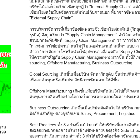
สัมพันธภาพหรือความสัมพันธ์เชื่อมโยงทางด้านซัพพลาย ถ้าเป็นเ
บริษัทได้เองก็จะเรียกเชิงทฤษฎีว่า "Internal Supply Chain" แต่ถ้
เชื่อมโยงหรือมีปัจจัยความสัมพันธ์กับภายนอก ทีี่มาจากซัพพลาย
"External Supply Chain"
การบริหารจัดการที่เกี่ยวข้องซัพพลายซึ่งเชื่อมโยงสัมพันธ์ (วัตถุด
ธุรกิจ) จึงถูกเรียกว่า "Supply Chain Management" จำไว้นะครับ
ส่วนมากจะทับศัพท์ "Supply Chain Management" ว่า "การจัด
"การจัดการโซ่อุปทาน" คนไม่รู้ไม่เคยผ่านงานด้านนี้มา แบบว่า
คำว่า "การจัดการโซ่หรือห่วงโซ่อุปทาน" เมื่อพูดถึง "Supply C
ให้ความสำคัญกับ Supply Chain Management มากขึ้น ทั้งนี้ก็เ
sourcing, Offshore Manufacturing, Business Outsourcing
Global Sourcing เกิดขึ้นเมื่อบริษัท จัดหาวัตถุดิบ ชิ้นส่วน/ส
เพื่อลดต้นทุนหรือเพิ่มประสิทธิภาพซัพพลายให้ดีขึ้น
Offshore Manufacturing เกิดขึ้นเมื่อบริษัทตัดสินใจไปตั้งโรงง
ต้นทุนการผลิตหรือสร้างโอกาสในการเจาะตลาดในต่างประเทศ
Business Outsourcing เกิดขึ้นเมื่อบริษัทตัดสินใจให้ บริษัท
ฟังก์ชันสำคัญๆของธุรกิจเช่น Sales, Procurement, Logistics
Best Practices ทั้ง 3 อย่างนี้ แม้ว่าจะทำให้บริษัทเพิ่มประสิทธิ
นฐาน
ส่งผลอย่างมากต่อการบริหารด้านซัพพลายของธุรกิจ Side Effe
9199
ของการดำเนินการดังกล่าวทั้ง 3 ทำให้บริษัทต้องพึ่งพาซัพพลาย