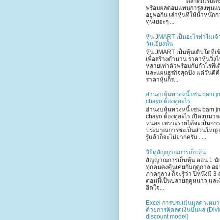
ตลาดก็เริ่มดีข
พร้อมผลตอบแทนการลงทุนแ
อยู่พอกิน เล่าหุ้นที่ให้น้ำหนัก
ทุนเยอะๆ ...
หุ้น JMART เป็นอะไรทำไมเจ้
วันเยี่ยงนั้น
หุ้น JMART เป็นหุ้นเติบโตที่เ
เพื่อสร้างตำนาน ราคาหุ้นวิ่ง
หลายเท่าตัวพร้อมกับกำไรที่เ
และแผนธุรกิจสุดปัง แต่วันดีค
ราคาหุ้นก็ร...
อ่านงบหุ้นทวงหนี้ เช่น bam j
chayo ต้องดูอะไร
อ่านงบหุ้นทวงหนี้ เช่น bam j
chayo ต้องดูอะไร เปิดงบมาจ
หน่อย เพราะรายได้จะเป็นการ
ประมาณการซะเป็นส่วนใหญ่ 
รู้แล้วก็จะไม่ยากครับ . ...
วิธีดูสัญญาณการเก็บหุ้น
สัญญาณการเก็บหุ้น ตอน 1 นั
ทุกคนคงคุ้นเคยกับฤดูกาล อย่า
ภาคกลาง ก็จะรู้ว่า ปีหนึ่งมี 3 
ตอนนี้เป็นปลายฤดูหนาว และอี
อึดใจ...
Excel การประเมินมูลค่าเหม
ด้วยการคิดลดเงินปันผล (Div
discount model)