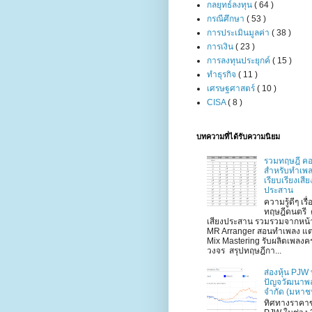
กลยุทธ์ลงทุน
( 64 )
กรณีศึกษา
( 53 )
การประเมินมูลค่า
( 38 )
การเงิน
( 23 )
การลงทุนประยุกค์
( 15 )
ทำธุรกิจ
( 11 )
เศรษฐศาสตร์
( 10 )
CISA
( 8 )
บทความที่ได้รับความนิยม
รวมทฤษฎี คอ
สำหรับทำเพ
เรียบเรียงเสีย
ประสาน
ความรู้ดีๆ เรื่
ทฤษฎีดนตรี 
เสียงประสาน รวมรวมจากหน้
MR Arranger สอนทำเพลง แต
Mix Mastering รับผลิตเพลงค
วงจร สรุปทฤษฎีกา...
ส่องหุ้น PJW 
ปัญจวัฒนาพ
จำกัด (มหาช
ทิศทางราคาข