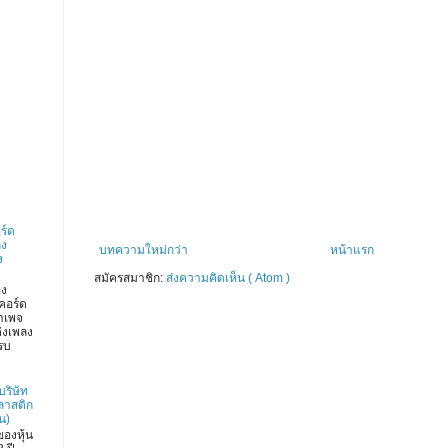
ร์ด
ลง
บทความใหม่กว่า
หน้าแรก
ง
สมัครสมาชิก:
ส่งความคิดเห็น ( Atom )
อง
คอร์ด
าเพจ
่งเพลง
รบ
บริษัท
ลาสติก
น)
องหุ้น