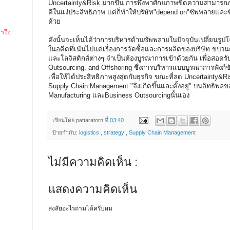
Uncertainty&Risk มากขึ้น การพึ่งพาศักยภาพขีดความสามารถภ
ดีในแง่ประสิทธิภาพ แต่ก็ทำให้บริษัท"depend on"ซัพพลายแล
ด้วย
คาใจ
ดังนั้นจะเห็นได้ว่าการบริหารด้านซัพพลายในปัจจุบันเปลี่ยนรูป
ในอดีตที่เน้นไปแค่เรื่องการจัดซื้อและการผลิตของบริษัท ขบวน
และโลจิสติกส์ต่างๆ จำเป็นต้องบูรณาการเข้าด้วยกัน เพื่อสอดรั
Outsourcing, and Offshoring ซึ่งการบริหารแบบบูรณาการฟังก์ชั
เพื่อให้ได้ประสิทธิภาพสูงสุดกับธุรกิจ ขณะที่ลด Uncertainty&R
Supply Chain Management "จึงเกิดขึ้นและตั้งอยู่" บนอิทธิพลข
Manufacturing และBusiness Outsourcingนั้นเอง
เขียนโดย
pattaratorn
ที่
03:40
ป้ายกำกับ:
logistics
,
strategy
,
Supply Chain Management
ไม่มีความคิดเห็น :
แสดงความคิดเห็น
สงสัยอะไรถามได้ครับผม