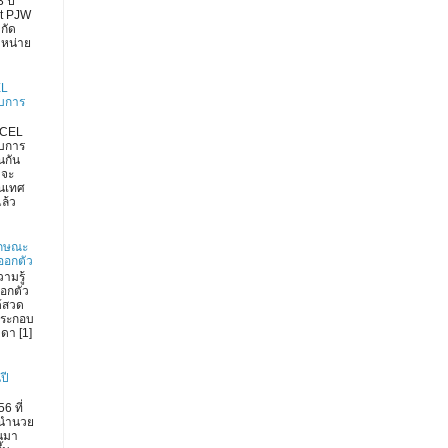
 ปี
rt PJW
กัด
ำหน่าย
EL
งบการ
XCEL
งบการ
่นกัน
 จะ
สนเทศ
ล้ว
ลักษณะ
ออกตัว
วามรู้
ออกตัว
้สวด
ประกอบ
วดา [1]
ปี
6 ที่
นำนวย
านมา