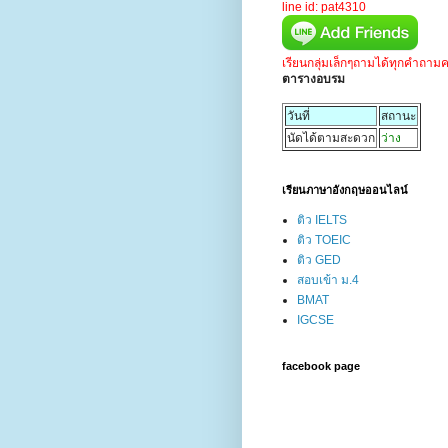
line id: pat4310
เรียนกลุ่มเล็กๆถามได้ทุกคำถาม
ตารางอบรม
วันที่
สถานะ
นัดได้ตามสะดวก
ว่าง
เรียนภาษาอังกฤษออนไลน์
ติว IELTS
ติว TOEIC
ติว GED
สอบเข้า ม.4
BMAT
IGCSE
facebook page