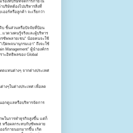
รื่องที่บริษัทจัดการภายใน
าบริษัทต้องไปบริหารสิ่งที่
เออร์หรือลูกค้า จะเรียกว่า
ิบ ชิ้นส่วนหรือปัจจัยที่ป้อน
..แวดวงคนรู้จริงและผู้บริหาร
การซัพพลายเชน" น้อยคนจะใช้
 "เปิดพจนานุกรมเอา" ถึงจะใช้
hain Management" ผู้นำองค์กร
พราะอิทธิพลของ Global
ินค้าทดแทนต่างๆ จากต่างประเทศ
านต่างๆในต่างประเทศ เพื่อลด
ภายนอกดูแลหรือบริหารจัดการ
ภาพในการทำธุรกิจสูงขึ้น แต่ก็
ct หรือผลกระทบกับซัพพลาย
เออร์ภายนอกมากขึ้น เกิด