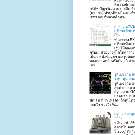
PJW ในช่วง 3
ที่มา setsma
บริษัท ปัญจวัฒนาพลาสติก จำ
(มหาชน) ทำธุรกิจ ผลิตและจ
บรรจุภัณฑ์พลาสติกประ...
ตาราง EXC
เปรียบเทียบ
เงิน
ทำตาราง E
เปรียบเทียบ
เงิน ให้ลองเล
ครับผมตัวอย่างดูได้ในตาราง
เป็นการดึงข้อมูลจากสรุปข้อ
ของตลาดหลักทรัพย์มา 3 ตัวแ
เอา...
รู้ทันเจ้ามือ 
ราคาหุ้นก่อน
รู้ทันเจ้ามือ ค
สุดท้ายก่อน 
สรุปออกมาได
ยวดมาก รูป
ชัดเจน ที่มา เพจคนเล็กหุ้นเท
ก่อนวิ่ง ช่วงวิ่ง W...
สรุปการลงทุน
2557
หลังจากปี 255
ตลาดไปค่อย
ปี 2557 ที่ผ่