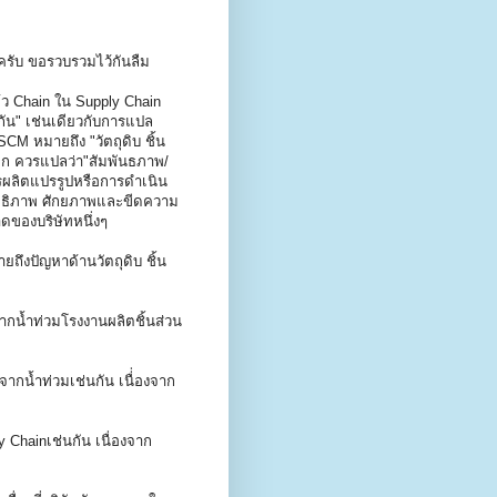
 ครับ ขอรวบรวมไว้กันลืม
ล้ว Chain ใน Supply Chain
กัน" เช่นเดียวกับการแปล
SCM หมายถึง "วัตถุดิบ ชิ้น
ี่ถูก ควรแปลว่า"สัมพันธภาพ/
การผลิตแปรรูปหรือการดำเนิน
สิทธิภาพ ศักยภาพและขีดความ
องบริษัทหนึ่งๆ
ยถึงปัญหาด้านวัตถุดิบ ชิ้น
จากน้ำท่วมโรงงานผลิตชิ้นส่วน
ากน้ำท่วมเช่นกัน เนื่่องจาก
y Chainเช่นกัน เนื่องจาก