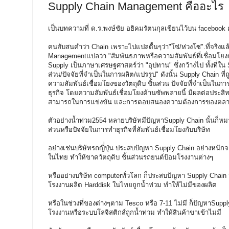
Supply Chain Management คืออะไร
เป็นบทความที่ ด.ร.พงษ์ชัย อธิคมรัตนกุลเขียนไว้บน facebook
คนสับสนคำว่า Chain เพราะไปแปลตื้นๆว่า"โซ่/ห่วงโซ่".ที่จริงแ
Managementแปลว่า "สัมพันธภาพหรือความสัมพันธ์ที่เชื่อมโยง
Supply เป็นภาษาเศรษฐศาสตร์ว่า "อุปทาน" ซึ่งกว้างไป ทั้งที่ใน 
ส่วน/ปัจจัยที่จำเป็นในการผลิต/แปรรูป" ดังนั้น Supply Chain ท
ความสัมพันธ์เชื่อมโยงของวัตถุดิบ ชิ้นส่วน ปัจจัยที่จำเป็นใน
ธุรกิจ โดยความสัมพันธ์เชื่อมโยงด้านซัพพลายนี้ มีผลต่อประ
สามารถในการแข่งขัน และการตอบสนองความต้องการของตลาดข
ตัวอย่างน้ำท่วม2554 หลายบริษัทมีปัญหาSupply Chain นั้นก็หมา
ส่วนหรือปัจจัยในการทำธุรกิจที่สัมพันธ์เชื่อมโยงกับบริษัท
อย่างเช่นบริษัทรถญี่่ปุ่น ประสบปัญหา Supply Chain อย่างหนัก
ในไทย ทำให้ขาดวัตถุดิบ ชิ้นส่วนรถยนต์ป้อมโรงงานต่างๆ
หรืออย่างบริษัท computerทั่วโลก ก็ประสบปัญหา Supply Chain จ
โรงงานผลิต Harddisk ในไทยถูกน้ำท่วม ทำให้ไม่มีของผลิต
หรือในช่วงที่ของต่างๆตาม Tesco หรือ 7-11 ไม่มี ก็ปัญหาSuppl
โรงงานหรือระบบโลจิสติกส์ถูกน้ำท่วม ทำให้สินค้าขาเข้าไม่มี