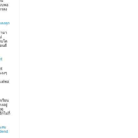
ึ้น
บบพอ
การลง
าลงทุก
ข้ามา
ไป
ติบโต
ือนดี
mt
mt
ะงงๆ
แต่พอ
กเรียน
งอยู่
ฤดู
กไม่กี่
าะสม
idend