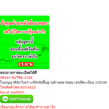
สอบถามรายละเอียดได้ที่
ภัทรธร ช่อวิชิต, CISA
ใบอณุญาตินักวิเคราะห์ปัจจัยพื้นฐานด้านตลาดทุน เลขที่ทะเบียน 129199
โทรศัพท์ 086-503-5023
line id: pat4310
เรียนกลุ่มเล็กๆถามได้ทุกคำถามคาใจ