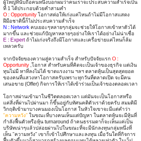
ผู้ใหญ่ที่นับถือคนหนึ่งบอกผมว่าคนเราจะประสบความสำเร็จเป็น
ที่ 1 ได้ประกอบด้วยคำสามคำ
O : Opportunity
โอกาสต่อให้เก่งแค่ไหนถ้าไม่มีโอกาสแสดง
ฝีมือชาตินี้ก็ไม่ประสบความสำเร็จ
N : Network
คบเยอะๆหลายๆกลุ่มจะช่วยให้โอกาสเข้าหาตัวได้
มากขึ้น และช่วยแก้ปัญหาหลายๆอย่างให้เราได้อย่างไม่น่าเชื่อ
E : Expert
ถ้าไม่เก่งจริงถึงมีโอกาสและเครื่อข่ายแค่ไหนก็ล้ม
เหลวครับ
จากปัจจัยของความสู่ความสำเร็จ สำหรับปัจจัยแรก
O :
Opportunity
,โอกาส สำหรับคนที่คิดจะเป็นเจ้าของธุรกิจ แต่เงิน
ทุนไม่มี หาที่ลงไม่ได้ ขาดแรงงาน ฯลฯ ตลาดหุ้นเป็นสุดสุดยอด
ของคนที่แสวงหาโอกาสครับเพราะทุกวันที่ตลาดเปิด จะมีคน
เสนอขาย (Offer) กิจการให้เราได้เข้าร่วมเป็นเจ้าของตลอดเวลา
โอกาสผ่านเข้ามาในชีวิตตลอดเวลา แต่มันจะเป็นโอกาสหรือ
แค่สิ่งที่ผ่านไปผ่านมา ก็ขึ้นอยู่กับทัศนคติตัวเราด้วยครับ สมมติมี
วิกฤติเข้ามาบางคนมองเป็นโอกาส ในหัวใจเขาจะมีแต่คำว่า
"ความหวัง"
ในขณะที่บางคนเห็นแต่ปัญหา ในตลาดหุ้นจะมีหุ้นที่
กำลังฟื้นตัวหรือหุ้น turnaround ถ้าคนธรรมดาก็จะเห็นแค่เป็น
บริษัทเน่าๆแล้วปล่อยผ่านไปในขณะที่จะมีนักลงทุนกลุ่มหนึ่งที่
เห็น "ความหวัง" เขาก็เข้าไปศึกษาและลงทุน เมื่อวันใดที่กิจการ
ฟื้นตัวขึ้นมาก็สามารถสร้างผลตอบแทนได้หลายเท่าตัว ในเว็ป