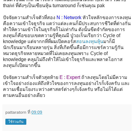
thaivi ที่ดังๆเป็นเซียนหุ้น turnaround ก็เช่นคุณ pak
ปัจจัยความสำเร็จตัวที่สอง
N : Network
หัวใจหลักของการลงทุน
คือความเข้าใจธุรกิจ แตว่าแต่ละคนก็มีประสบการชีวิตที่ต่างกัน
ทำให้ความเข้าใจในธุรกิจก็ไม่เท่ากัน ดังนั้นขีดจำกัดของการ
ลงทุนก็คือขอบเขตความรู้ที่คุณมี ปู่วอเร็นเรียกว่า Cycle of
knowledge แต่จากกที่ที่ผมเปิดคอร์ส
สอนลงทุนหุ้น
มาก็มี
นักเรียนมาเรียนหลายรุ่น สิ่งที่เกิดขึ้นคือมีการแชร์ความรู้กัน
หมวดธุรกิจหลายหมวดที่ไม่เคยลงทุนเพราะ Cycle of
knowledge คลุมไม่ถึงทำให้ไม่เข้าใจธุรกิจและพลาดโอกาส
ลงทุนก็เปิดมากขึ้น
ปัจจัยความสำเร็จตัวสุดท้าย
E : Expert
ถ้าลงทุนโดยไม่มีความ
เข้าใจอย่างถ่องแท้ถึงหัวใจของการลงทุนอย่างไรก็เจ้งครับ และ
ความเชื่อมโยงระหว่างศาสตร์ต่างๆก็เจ้งครับ หรือไม่ก็ได้แต่
ตามคนอื่นอย่างเดียว
pattaratorn
ที่
09:09
ใช้ร่วมกัน