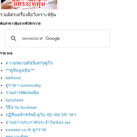
รวมมิตรเครื่องมือวิเคราะห์หุ้น
ค้นหาข่าวหุ้นจากทั่วจักรวาล
รวม link
ความหมายดัชนีเศรษฐกิจ
***ดูข้อมูลหุ้น***
labhoon
ดูราคา commodity
รวมสารพัดเพจหุ้น
factsheet
วิธีอ่าน facsheet
ปฏิทินหลักทรัพย์ ดูวัน XD XM XR ฯลฯ
อ่านข่าวประกาศประจำวันของ set
investor.co.th ดูกราฟ
***ความรู้***