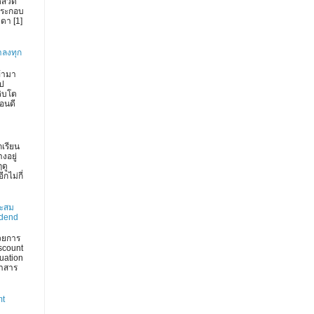
้สวด
ประกอบ
วดา [1]
าลงทุก
ข้ามา
ไป
ติบโต
ือนดี
กเรียน
งอยู่
ฤดู
กไม่กี่
าะสม
idend
วยการ
scount
uation
ราสาร
mt