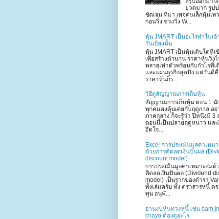
สรุปออกมาได
ยวดมาก รูป
ชัดเจน ที่มา เพจคนเล็กหุ้นเท
ก่อนวิ่ง ช่วงวิ่ง W...
หุ้น JMART เป็นอะไรทำไมเจ้
วันเยี่ยงนั้น
หุ้น JMART เป็นหุ้นเติบโตที่เ
เพื่อสร้างตำนาน ราคาหุ้นวิ่ง
หลายเท่าตัวพร้อมกับกำไรที่เ
และแผนธุรกิจสุดปัง แต่วันดีค
ราคาหุ้นก็ร...
วิธีดูสัญญาณการเก็บหุ้น
สัญญาณการเก็บหุ้น ตอน 1 นั
ทุกคนคงคุ้นเคยกับฤดูกาล อย่า
ภาคกลาง ก็จะรู้ว่า ปีหนึ่งมี 3 
ตอนนี้เป็นปลายฤดูหนาว และอี
อึดใจ...
Excel การประเมินมูลค่าเหม
ด้วยการคิดลดเงินปันผล (Div
discount model)
การประเมินมูลค่าเหมาะสมด้
คิดลดเงินปันผล (Dividend di
model) เป็นรากของตำรา Val
ทั้งเล่มครับ ทั้ง ตราสารหนี้ ต
ทุน อนุพั...
อ่านงบหุ้นทวงหนี้ เช่น bam j
chayo ต้องดูอะไร