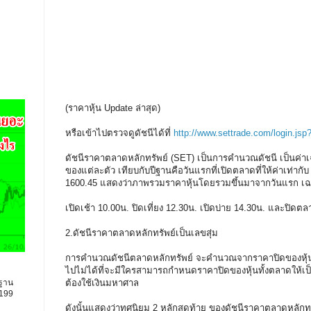
(ราคาหุ้น Update ล่าสุด)
หรือเข้าไปตรวจดูดัชนีได้ที่
http://www.settrade.com/login.jsp
ดัชนีราคาตลาดหลักทรัพย์ (SET) เป็นการคำนวณดัชนี เป็นค่าเฉลี
ของแต่ละตัว เทียบกับปีฐานคือวันแรกที่เปิดตลาดที่ให้ค่าเท่ากับ 10
1600.45 แสดงว่าภาพรวมราคาหุ้นโดยรวมขึ้นมาจากวันแรก เฉล
เปิดเช้า 10.00น. ปิดเที่ยง 12.30น. เปิดบ่าย 14.30น. และปิด
2.ดัชนีราคาตลาดหลักทรัพย์เป็นเลขสุ่ม
การคำนวณดัชนีตลาดหลักทรัพย์ จะคำนวณจากราคาปิดของหุ้นทั้ง
ไปไม่ได้ที่จะมีใครสามารถกำหนดราคาปิดของหุ้นทั้งตลาดให้เป็
ต้องใช้เงินมหาศาล
นฐาน
9199
ดังนั้นแสดงว่าทศนิยม 2 หลักสุดท้าย ของดัชนีราคาตลาดหลักทรั