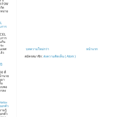
 ปี
rt PJW
กัด
ำหน่าย
EL
งบการ
XCEL
งบการ
่นกัน
 จะ
บทความใหม่กว่า
หน้าแรก
สนเทศ
ล้ว
สมัครสมาชิก:
ส่งความคิดเห็น ( Atom )
ปี
6 ที่
นำนวย
านมา
ึ้น
บบพอ
การลง
ลักษณะ
ออกตัว
วามรู้
ออกตัว