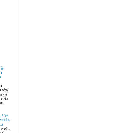
ร์ด
ลง
ง
อง
คอร์ด
าเพจ
่งเพลง
รบ
บริษัท
ลาสติก
น)
องหุ้น