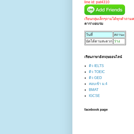
line id: pat4310
เรียนกลุ่มเล็กๆถามได้ทุกคำถาม
ตารางอบรม
วันที่
สถานะ
นัดได้ตามสะดวก
ว่าง
เรียนภาษาอังกฤษออนไลน์
ติว IELTS
ติว TOEIC
ติว GED
สอบเข้า ม.4
BMAT
IGCSE
facebook page