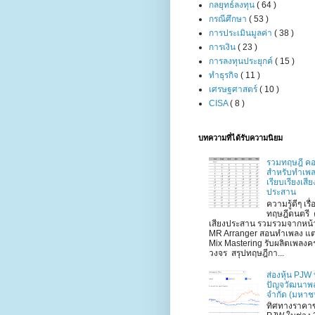
กลยุทธ์ลงทุน
( 64 )
กรณีศึกษา
( 53 )
การประเมินมูลค่า
( 38 )
การเงิน
( 23 )
การลงทุนประยุกค์
( 15 )
ทำธุรกิจ
( 11 )
เศรษฐศาสตร์
( 10 )
CISA
( 8 )
บทความที่ได้รับความนิยม
รวมทฤษฎี คอ
สำหรับทำเพ
เรียบเรียงเสีย
ประสาน
ความรู้ดีๆ เรื่
ทฤษฎีดนตรี 
เสียงประสาน รวมรวมจากหน้
MR Arranger สอนทำเพลง แต
Mix Mastering รับผลิตเพลงค
วงจร สรุปทฤษฎีกา...
ส่องหุ้น PJW 
ปัญจวัฒนาพ
จำกัด (มหาช
ทิศทางราคาข