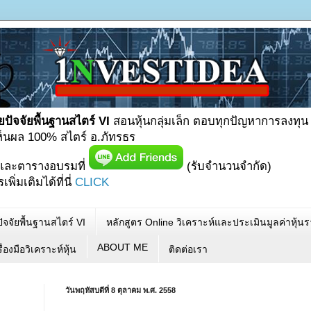
ยปัจจัยพื้นฐานสไตร์ VI
สอนหุ้นกลุ่มเล็ก ตอบทุกปัญหาการลงทุน
เห็นผล 100% สไตร์ อ.ภัทรธร
และตารางอบรมที่
(รับจำนวนจำกัด)
ิ่มเติมได้ที่นี่
CLICK
ัจจัยพื้นฐานสไตร์ VI
หลักสูตร Online วิเคราะห์และประเมินมูลค่าหุ้
ABOUT ME
ื่องมือวิเคราะห์หุ้น
ติดต่อเรา
วันพฤหัสบดีที่ 8 ตุลาคม พ.ศ. 2558