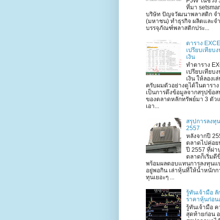
PJW ในช่วง 3
ที่มา setsma
บริษัท ปัญจวัฒนาพลาสติก จำ
(มหาชน) ทำธุรกิจ ผลิตและจ
บรรจุภัณฑ์พลาสติกประ...
ตาราง EXC
เปรียบเทียบ
เงิน
ทำตาราง E
เปรียบเทียบ
เงิน ให้ลองเล
ครับผมตัวอย่างดูได้ในตาราง
เป็นการดึงข้อมูลจากสรุปข้อ
ของตลาดหลักทรัพย์มา 3 ตัวแ
เอา...
สรุปการลงทุน
2557
หลังจากปี 255
ตลาดไปค่อย
ปี 2557 ที่ผ่
ตลาดก็เริ่มดีข
พร้อมผลตอบแทนการลงทุนแ
อยู่พอกิน เล่าหุ้นที่ให้น้ำหนัก
ทุนเยอะๆ ...
รู้ทันเจ้ามือ 
ราคาหุ้นก่อน
รู้ทันเจ้ามือ ค
สุดท้ายก่อน 