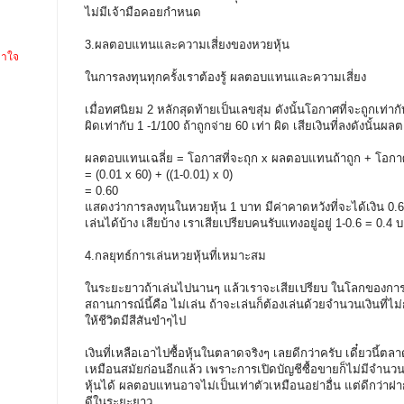
ไม่มีเจ้ามือคอยกำหนด
3.ผลตอบแทนและความเสี่ยงของหวยหุ้น
คาใจ
ในการลงทุนทุกครั้งเราต้องรู้ ผลตอบแทนและความเสี่ยง
เมื่อทศนิยม 2 หลักสุดท้ายเป็นเลขสุ่ม ดังนั้นโอกาศที่จะถูกเท่าก
ผิดเท่ากับ 1 -1/100 ถ้าถูกจ่าย 60 เท่า ผิด เสียเงินที่ลงดังนั้น
ผลตอบแทนเฉลี่ย = โอกาสที่จะถุก x ผลตอบแทนถ้าถูก + โอกา
= (0.01 x 60) + ((1-0.01) x 0)
= 0.60
แสดงว่าการลงทุนในหวยหุ้น 1 บาท มีค่าคาดหวังที่จะได้เงิน 
เล่นได้บ้าง เสียบ้าง เราเสียเปรียบคนรับแทงอยู่อยู่ 1-0.6 = 0.4 
4.กลยุทธ์การเล่นหวยหุ้นที่เหมาะสม
ในระยะยาวถ้าเล่นไปนานๆ แล้วเราจะเสียเปรียบ ในโลกของการลง
สถานการณ์นี้คือ ไม่เล่น ถ้าจะเล่นก็ต้องเล่นด้วยจำนวนเงินที่ไม
ให้ชีวิตมีสีสันขำๆไป
เงินที่เหลือเอาไปซื้อหุ้นในตลาดจริงๆ เลยดีกว่าครับ เดี๋ยวนี้ตล
เหมือนสมัยก่อนอีกแล้ว เพราะการเปิดบัญชีซื้อขายก็ไม่มีจำนวนเงิ
หุ้นได้ ผลตอบแทนอาจไม่เป็นเท่าตัวเหมือนอย่าอื่น แต่ดีกว่า
ดีในระยะยาว